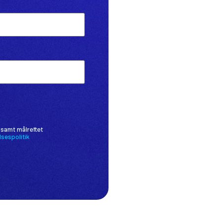
 samt målrettet
lsespolitik